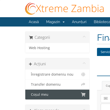
Acasă
Magazin
Anunțuri
Bibliotec
Fi
Categorii
Web Hosting
Servic
Acțiuni
Înregistrare domeniu nou
Transfer domeniu
Cup
Coșul meu