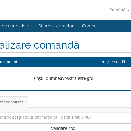
Română
a de cunoștințe
Starea sistemelor
Contact
nalizare comandă
iu/Opțiuni
Preț/Perioadă
Coșul dumneavoastră este gol
on de reduceri
Validare cod