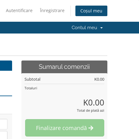
Autentificare
Înregistrare
Coșul meu
Contul meu
Sumarul comenzii
Subtotal
K0.00
Totaluri
K0.00
Total de plată azi
Finalizare comandă