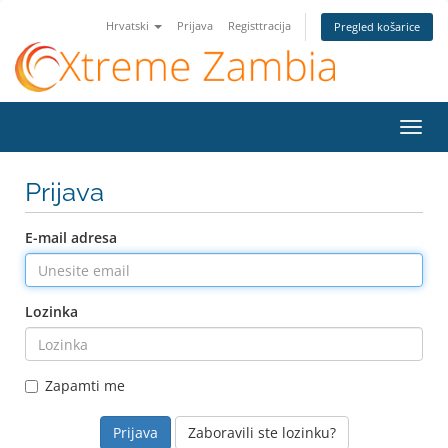
Hrvatski
Prijava
Registtracija
Pregled košarice
Preba
navig
Prijava
E-mail adresa
Lozinka
Zapamti me
Zaboravili ste lozinku?