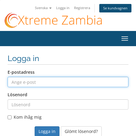
Svenska
Logga in
Registrera
Se kundvagnen
Växla
navig
Logga in
E-postadress
Lösenord
Kom ihåg mig
Glömt lösenord?