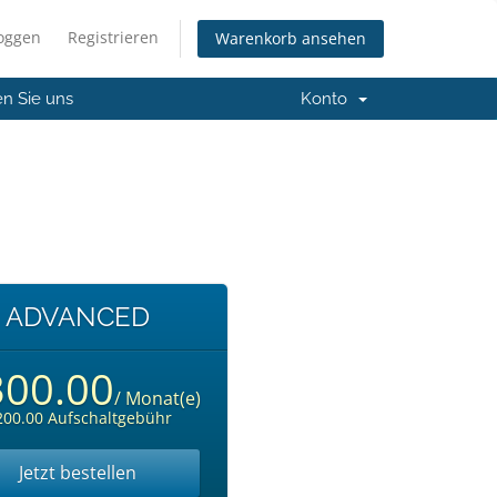
loggen
Registrieren
Warenkorb ansehen
en Sie uns
Konto
ADVANCED
300.00
/ Monat(e)
200.00 Aufschaltgebühr
Jetzt bestellen