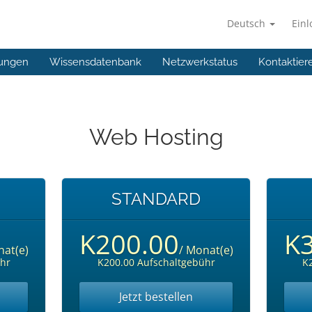
Deutsch
Ein
ungen
Wissensdatenbank
Netzwerkstatus
Kontaktier
Web Hosting
STANDARD
K200.00
K
nat(e)
/ Monat(e)
hr
K200.00 Aufschaltgebühr
K
Jetzt bestellen